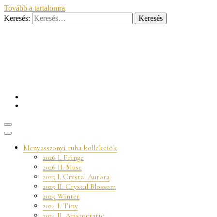
Tovább a tartalomra
Keresés:
Esküvői ruhatervezés
FKfashion
Menyasszonyi ruha kollekciók
2026 I. Fringe
2026 II. Muse
2025 I. Crystal Aurora
2025 II. Crystal Blossom
2025 Winter
2024 I. Tiny
2024 II. Aristocratic