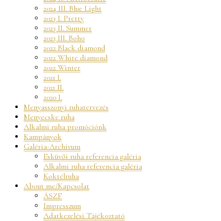
2024 III. Blue Light
2023 I. Pretty
2023 II. Summer
2023 III. Boho
2022 Black diamond
2022 White diamond
2022 Winter
2021 I.
2021 II.
2020 I.
Menyasszonyi ruhatervezés
Menyecske ruha
Alkalmi ruha promóciónk
Kampányok
Galéria-Archívum
Esküvői ruha referencia galéria
Alkalmi ruha referencia galéria
Koktélruha
About me/Kapcsolat
ÁSZF
Impresszum
Adatkezelési Tájékoztató