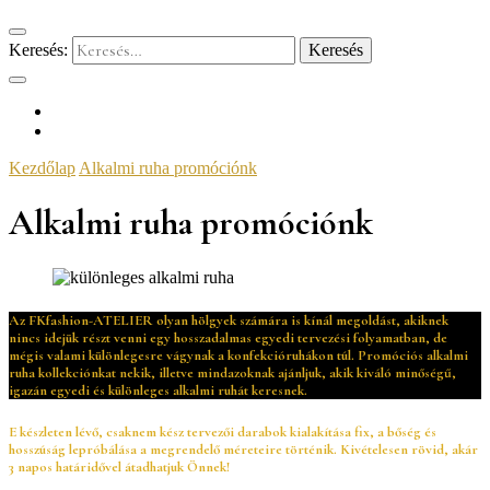
Keresés:
Kezdőlap
Alkalmi ruha promóciónk
Alkalmi ruha promóciónk
Az FKfashion-ATELIER olyan hölgyek számára is kínál megoldást, akiknek
nincs idejük részt venni egy hosszadalmas egyedi tervezési folyamatban, de
mégis valami különlegesre vágynak a konfekcióruhákon túl. Promóciós alkalmi
ruha kollekciónkat nekik, illetve mindazoknak ajánljuk, akik kiváló minőségű,
igazán egyedi és különleges alkalmi ruhát keresnek.
E készleten lévő, csaknem kész tervezői darabok kialakítása fix, a bőség és
hosszúság lepróbálása a megrendelő méreteire történik. Kivételesen rövid, akár
3 napos határidővel átadhatjuk Önnek!