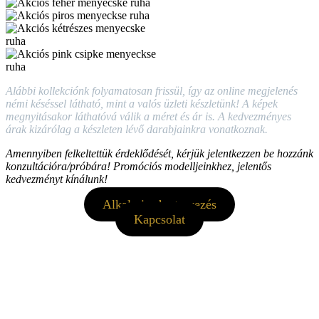
Alábbi kollekciónk folyamatosan frissül, így az online megjelenés
némi késéssel látható, mint a valós üzleti készletünk! A képek
megnyitásakor láthatóvá válik a méret és ár is. A kedvezményes
árak kizárólag a készleten lévő darabjainkra vonatkoznak.
Amennyiben felkeltettük érdeklődését, kérjük jelentkezzen be hozzánk
konzultációra/próbára! Promóciós modelljeinkhez, jelentős
kedvezményt kínálunk!
Alkalmi ruha tervezés
Kapcsolat